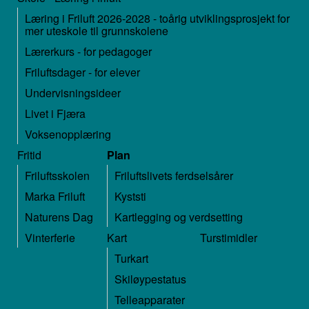
Læring i Friluft 2026-2028 - toårig utviklingsprosjekt for
mer uteskole til grunnskolene
Lærerkurs - for pedagoger
Friluftsdager - for elever
Undervisningsideer
Livet i Fjæra
Voksenopplæring
Fritid
Plan
Friluftsskolen
Friluftslivets ferdselsårer
Marka Friluft
Kyststi
Naturens Dag
Kartlegging og verdsetting
Vinterferie
Kart
Turstimidler
Turkart
Skiløypestatus
Telleapparater