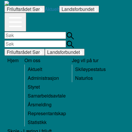
Friluftsrådet Sør
Aktuelt
Landsforbundet
Friluftsrådet Sør
Landsforbundet
Hjem
Om oss
Jeg vil på tur
Aktuelt
Skiløypestatus
Administrasjon
Naturlos
Styret
Samarbeidsavtale
Årsmelding
Representantskap
Statistikk
Skole - Læring i friluft