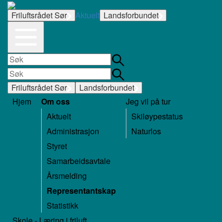
Friluftsrådet Sør
Aktuelt
Landsforbundet
Friluftsrådet Sør
Landsforbundet
Hjem
Om oss
Jeg vil på tur
Aktuelt
Skiløypestatus
Administrasjon
Naturlos
Styret
Samarbeidsavtale
Årsmelding
Representantskap
Statistikk
Skole - Læring i friluft