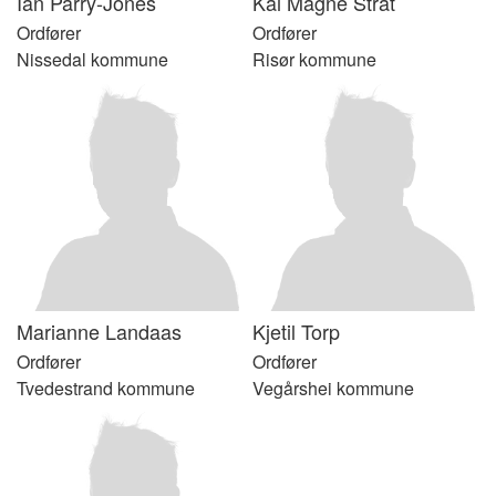
Ian
Parry-Jones
Kai Magne
Strat
Ordfører
Ordfører
Nissedal kommune
Risør kommune
Marianne
Landaas
Kjetil
Torp
Ordfører
Ordfører
Tvedestrand kommune
Vegårshei kommune