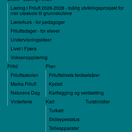
Læring i Friluft 2026-2028 - toårig utviklingsprosjekt for
mer uteskole til grunnskolene
Lærerkurs - for pedagoger
Friluftsdager - for elever
Undervisningsideer
Livet i Fjæra
Voksenopplæring
Fritid
Plan
Friluftsskolen
Friluftslivets ferdselsårer
Marka Friluft
Kyststi
Naturens Dag
Kartlegging og verdsetting
Vinterferie
Kart
Turstimidler
Turkart
Skiløypestatus
Telleapparater